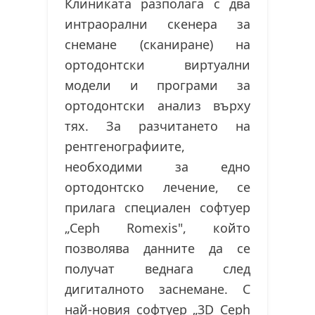
Клиниката разполага с два
интраорални скенера за
снемане (сканиране) на
ортодонтски виртуални
модели и програми за
ортодонтски анализ върху
тях. За разчитането на
рентгенографиите,
необходими за едно
ортодонтско лечение, се
прилага специален софтуер
„Ceph Romexis", който
позволява данните да се
получат веднага след
дигиталното заснемане. С
най-новия софтуер „3D Ceph